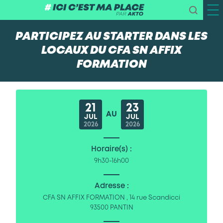
PARTICIPEZ AU STARTER DANS LES
LOCAUX DU CFA SN AFFIX
FORMATION
21
23
AU
JUL
JUL
2026
2026
Horaire(s) :
9h30-16h00
Adresse :
CFA SN AFFIX FORMATION , 14 rue Scandicci
93500 PANTIN