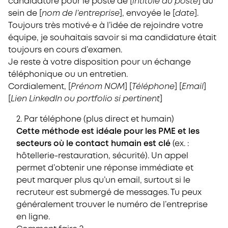
candidature pour le poste de [
intitulé du poste
] au
sein de [
nom de l’entreprise
], envoyée le [
date
].
Toujours très motivé·e à l’idée de rejoindre votre
équipe, je souhaitais savoir si ma candidature était
toujours en cours d’examen.
Je reste à votre disposition pour un échange
téléphonique ou un entretien.
Cordialement, [
Prénom NOM
] [
Téléphone
] [
Email
]
[
Lien LinkedIn ou portfolio si pertinent
]
2. Par téléphone (plus direct et humain)
Cette méthode est idéale pour les PME et les
secteurs où le contact humain est clé
(ex. :
hôtellerie-restauration, sécurité). Un appel
permet d’obtenir une réponse immédiate et
peut marquer plus qu’un email, surtout si le
recruteur est submergé de messages. Tu peux
généralement trouver le numéro de l’entreprise
en ligne.