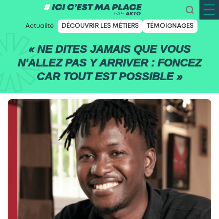
Actualité
DÉCOUVRIR LES MÉTIERS
TÉMOIGNAGES
« NE DITES JAMAIS QUE VOUS
N'ALLEZ PAS Y ARRIVER : FONCEZ
CAR TOUT EST POSSIBLE »