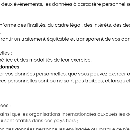
s deux événements, les données à caractère personnel s
forme des finalités, du cadre légal, des intérêts, des d
.
garantir un traitement équitable et transparent de vos d
les ;
néfice et des modalités de leur exercice.
s données
fier vos données personnelles, que vous pouvez exercer a
es personnelles sont ou ne sont pas traitées, et lorsqu’el
ées ;
 ainsi que les organisations internationales auxquels les
i sont établis dans des pays tiers ;
on des données personnelles envisagée ou, lorsque ce n’est