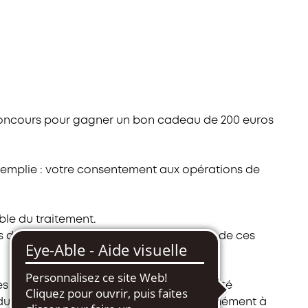
u concours pour gagner un bon cadeau de 200 euros
remplie : votre consentement aux opérations de
le du traitement.
s de services peuvent être destinataires de ces
ux finalités pour lesquelles elles ont été
 durée nécessaire au traitement, conformément à