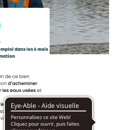
%
emploi dans les 6 mois
rmation
oin de ce bien
sion
d’acheminer
er les eaux usées
et
rès des
ource. Si tu es
nvironnement, tu as