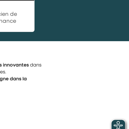
cien de
enance
us innovantes
dans
es.
ne dans la