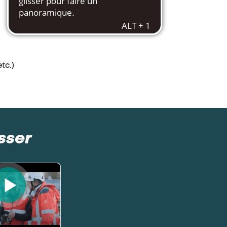
tc.)
sser