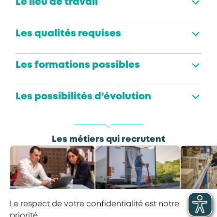
Le lieu de travail
Les qualités requises
Les formations possibles
Les possibilités d’évolution
Les métiers qui recrutent
Le respect de votre confidentialité est notre
Responsable des
Conducteur·rice de
Opéra
achats
véhicule de livraison
log
priorité