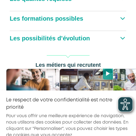
Les formations possibles
Les possibilités d’évolution
Les métiers qui recrutent
Le respect de votre confidentialité est notre
Adjoint·e du
Employé·e de
Ma
priorité
directeur
restauration
opér
Pour vous offrir une meilleure expérience de navigation,
nous utilisons des cookies pour collecter des données. En
cliquant sur "Personnaliser", vous pouvez choisir les types
de cookies que vous acceptez.