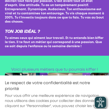
devrait tout faire par passion. C’est avant tout un état
d’esprit. Une attitude. Tu as un tempérament positif.
Entreprenant. Dynamique. Audacieux. Ton enthousiasme est
viral et tu contamines ton entourage. Tu vis chaque moment à
200%. Tu t’investis toujours dans ce que tu fais. Tu vas au bout
des choses.
TON JOB IDÉAL ?
Tu aimes ceux qui aiment leur travail. Et tu entends bien kiffer
le tien. Il te faut un métier qui correspond à une passion. Que
ce soit depuis l’enfance ou la semaine dernière !
Voici plusieurs métiers que tu pourrais kiffer !
Le respect de votre confidentialité est notre
priorité
Pour vous offrir une meilleure expérience de navigation,
nous utilisons des cookies pour collecter des données. En
Chauf
Chef·fe de partie
Cuisinier·ère
cliquant sur "Personnaliser", vous pouvez choisir les types