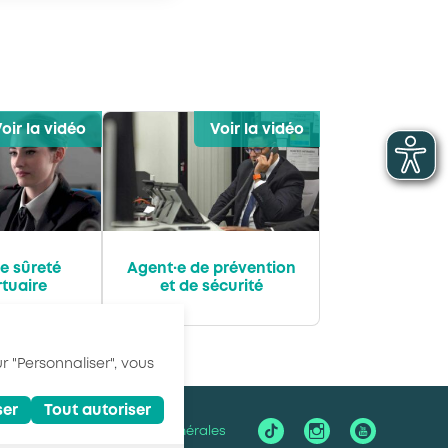
oir la vidéo
Voir la vidéo
e sûreté
Agent·e de prévention
tuaire
et de sécurité
r "Personnaliser", vous
ser
Tout autoriser
identialité
Conditions générales