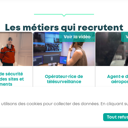
Les métiers qui recrutent
Voir la vidéo
V
de sécurité
Opérateur·rice de
Agent·e d
des sites et
télésurveillance
aéropor
iments
 utilisons des cookies pour collecter des données. En cliquant su
Tout refu
- AKTO - Tous droits réservés
Mentions légales
Politique de conf