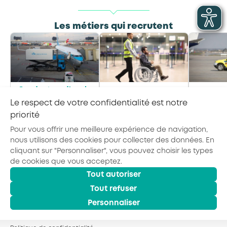
Les métiers qui recrutent
Conducteur d’engin
Accompagnateur·rice
d’exploitation «
Le respect de votre confidentialité est notre
de passagers à
Supervis
service commissariat
mobilité réduite
priorité
»
Pour vous offrir une meilleure expérience de navigation,
nous utilisons des cookies pour collecter des données. En
cliquant sur "Personnaliser", vous pouvez choisir les types
de cookies que vous acceptez.
Tout autoriser
© 2026 - AKTO - Tous droits réservés
Mentions légales
Politique de confidentialité
Tout refuser
Conditions générales
Personnaliser
SE FORMER EN
SE FAIRE