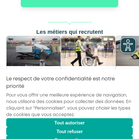
Les métiers qui recrutent
Conducteur d’engin
Accompagnateur·rice
d’exploitation «
de passagers à
Supervis
Le respect de votre confidentialité est notre
service commissariat
mobilité réduite
priorité
»
Pour vous offrir une meilleure expérience de navigation,
nous utilisons des cookies pour collecter des données. En
cliquant sur "Personnaliser", vous pouvez choisir les types
de cookies que vous acceptez.
Tout autoriser
© 2026 - AKTO - Tous droits réservés
Mentions légales
Politique de confidentialité
Tout refuser
Conditions générales