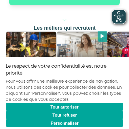
Les métiers qui recrutent
Technico-
Technicien·ne de
Ache
Le respect de votre confidentialité est notre
commercial·e
maintenance
Ven
priorité
sédentaire
Pour vous offrir une meilleure expérience de navigation,
nous utilisons des cookies pour collecter des données. En
cliquant sur "Personnaliser", vous pouvez choisir les types
de cookies que vous acceptez.
Tout autoriser
© 2026 - AKTO - Tous droits réservés
Mentions légales
Politique de confidentialité
Tout refuser
Conditions générales
Personnaliser