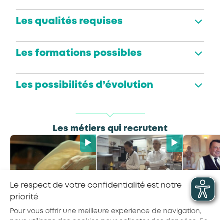
Les qualités requises
Les formations possibles
Les possibilités d’évolution
Les métiers qui recrutent
Le respect de votre confidentialité est notre
Pizzaiolo
Maître·sse d’hôtel
Gouverna
priorité
Pour vous offrir une meilleure expérience de navigation,