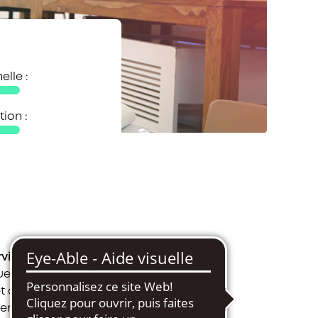
elle :
ion :
rvice excellent
: de
llir la clientèle,
t de nettoyer les
 renseigner