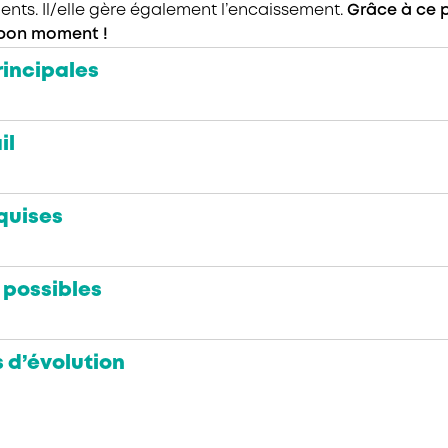
ients. Il/elle gère également l’encaissement.
Grâce à ce p
 bon moment !
rincipales
il
equises
 possibles
s d’évolution