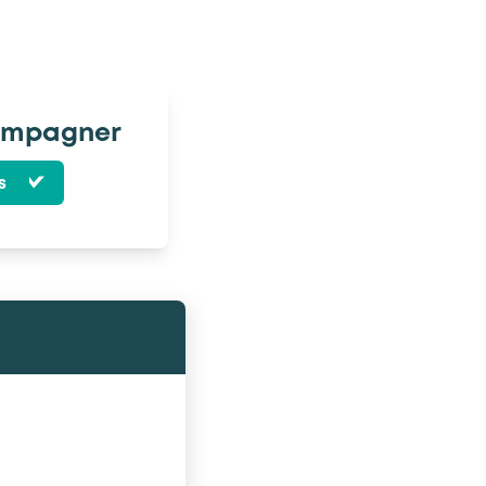
compagner
s