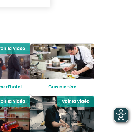
oir la vidéo
ice d’hôtel
Cuisinier·ère
oir la vidéo
Voir la vidéo